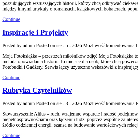
poszukujących wzruszających historii, którzy chcą odkrywać ciekawe 
między innymi artykuły o romansach, książkowych bohaterach, popu
Continue
Inspiracje i Projekty
Posted by admin
Posted on sie - 5 - 2026
Możliwość komentowania
I
Moja Fotoksiążka – przestrzeń miłośników zdjęć Moja Fotoksiążka to ob
metoda opowiadania historii. To miejsce dla osób, które chcą poszerz
Fotobudki i Gadżety. Serwis łączy użyteczne wskazówki z inspirują
Continue
Rubryka Czytelników
Posted by admin
Posted on sie - 3 - 2026
Możliwość komentowania
Stowarzyszenie Altius – ruch, wzajemne wsparcie i radość podejmo
niepełnosprawnościami oraz łączeniu ludzi poprzez wspólne zaintere
źródło codziennej energii, szansa na budowanie wartościowych rela
Continue