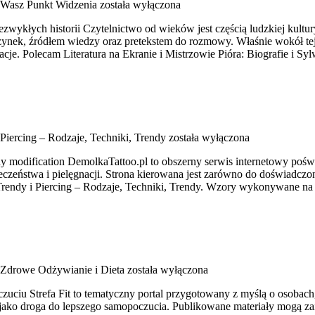
Wasz Punkt Widzenia
została wyłączona
niezwykłych historii Czytelnictwo od wieków jest częścią ludzkiej kult
ek, źródłem wiedzy oraz pretekstem do rozmowy. Właśnie wokół tej bo
acje. Polecam Literatura na Ekranie i Mistrzowie Pióra: Biografie i Sy
Piercing – Rodzaje, Techniki, Trendy
została wyłączona
y modification DemolkaTattoo.pl to obszerny serwis internetowy pośw
zeństwa i pielęgnacji. Strona kierowana jest zarówno do doświadczony
 Trendy i Piercing – Rodzaje, Techniki, Trendy. Wzory wykonywane na
Zdrowe Odżywianie i Dieta
została wyłączona
czuciu Strefa Fit to tematyczny portal przygotowany z myślą o osobac
 jako droga do lepszego samopoczucia. Publikowane materiały mogą za