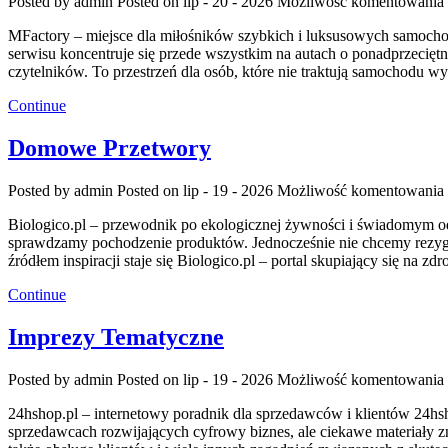
Posted by admin
Posted on lip - 20 - 2026
Możliwość komentowania
MFactory – miejsce dla miłośników szybkich i luksusowych samocho
serwisu koncentruje się przede wszystkim na autach o ponadprzeciętn
czytelników. To przestrzeń dla osób, które nie traktują samochodu w
Continue
Domowe Przetwory
Posted by admin
Posted on lip - 19 - 2026
Możliwość komentowania
Biologico.pl – przewodnik po ekologicznej żywności i świadomym o
sprawdzamy pochodzenie produktów. Jednocześnie nie chcemy rezygn
źródłem inspiracji staje się Biologico.pl – portal skupiający się 
Continue
Imprezy Tematyczne
Posted by admin
Posted on lip - 19 - 2026
Możliwość komentowania
24hshop.pl – internetowy poradnik dla sprzedawców i klientów 24hs
sprzedawcach rozwijających cyfrowy biznes, ale ciekawe materiały z