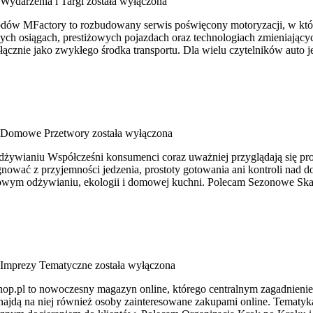
Wydarzenia i Targi
została wyłączona
dów MFactory to rozbudowany serwis poświęcony motoryzacji, w który
ych osiągach, prestiżowych pojazdach oraz technologiach zmieniającyc
yłącznie jako zwykłego środka transportu. Dla wielu czytelników auto 
Domowe Przetwory
została wyłączona
dżywianiu Współcześni konsumenci coraz uważniej przyglądają się pr
ować z przyjemności jedzenia, prostoty gotowania ani kontroli nad 
na zdrowym odżywianiu, ekologii i domowej kuchni. Polecam Sezonowe S
Imprezy Tematyczne
została wyłączona
hop.pl to nowoczesny magazyn online, którego centralnym zagadnienie
najdą na niej również osoby zainteresowane zakupami online. Tematyka