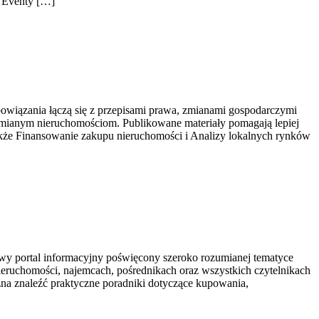
i Eventy […]
wiązania łączą się z przepisami prawa, zmianami gospodarczymi
umianym nieruchomościom. Publikowane materiały pomagają lepiej
akże Finansowanie zakupu nieruchomości i Analizy lokalnych rynków
y portal informacyjny poświęcony szeroko rozumianej tematyce
nieruchomości, najemcach, pośrednikach oraz wszystkich czytelnikach
na znaleźć praktyczne poradniki dotyczące kupowania,