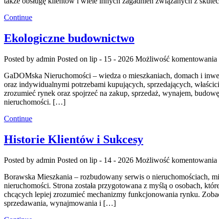
także obsługę klientów i wiele innych zagadnień związanych z skut
Continue
Ekologiczne budownictwo
Posted by admin
Posted on lip - 15 - 2026
Możliwość komentowania
GaDOMska Nieruchomości – wiedza o mieszkaniach, domach i inwest
oraz indywidualnymi potrzebami kupujących, sprzedających, właści
zrozumieć rynek oraz spojrzeć na zakup, sprzedaż, wynajem, budowę
nieruchomości. […]
Continue
Historie Klientów i Sukcesy
Posted by admin
Posted on lip - 14 - 2026
Możliwość komentowania
Borawska Mieszkania – rozbudowany serwis o nieruchomościach, mi
nieruchomości. Strona została przygotowana z myślą o osobach, które
chcących lepiej zrozumieć mechanizmy funkcjonowania rynku. Zobac
sprzedawania, wynajmowania i […]