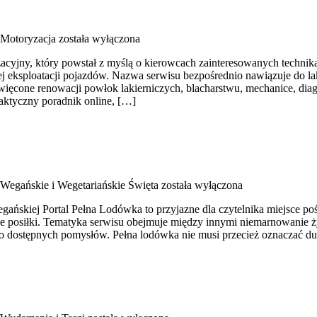
Motoryzacja
została wyłączona
yzacyjny, który powstał z myślą o kierowcach zainteresowanych tech
ej eksploatacji pojazdów. Nazwa serwisu bezpośrednio nawiązuje do 
oświęcone renowacji powłok lakierniczych, blacharstwu, mechanice, dia
raktyczny poradnik online, […]
Wegańskie i Wegetariańskie Święta
została wyłączona
egańskiej Portal Pełna Lodówka to przyjazne dla czytelnika miejsce 
e posiłki. Tematyka serwisu obejmuje między innymi niemarnowanie ż
 dostępnych pomysłów. Pełna lodówka nie musi przecież oznaczać du