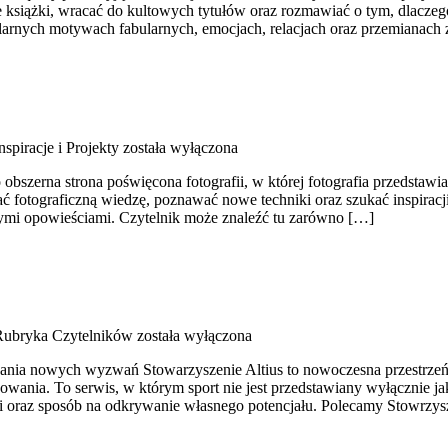
książki, wracać do kultowych tytułów oraz rozmawiać o tym, dlaczego 
larnych motywach fabularnych, emocjach, relacjach oraz przemianac
nspiracje i Projekty
została wyłączona
szerna strona poświęcona fotografii, w której fotografia przedstawiana
ać fotograficzną wiedzę, poznawać nowe techniki oraz szukać inspiracji
cymi opowieściami. Czytelnik może znaleźć tu zarówno […]
Rubryka Czytelników
została wyłączona
wania nowych wyzwań Stowarzyszenie Altius to nowoczesna przestrzeń
sowania. To serwis, w którym sport nie jest przedstawiany wyłącznie 
cji oraz sposób na odkrywanie własnego potencjału. Polecamy Stowrzy