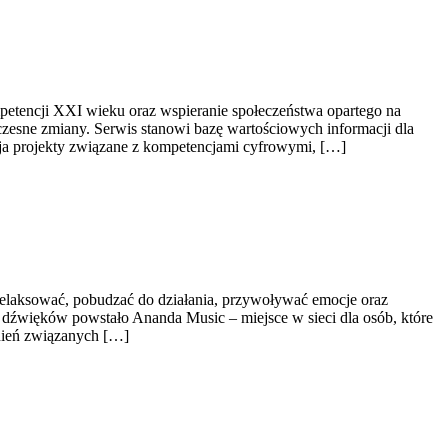
mpetencji XXI wieku oraz wspieranie społeczeństwa opartego na
czesne zmiany. Serwis stanowi bazę wartościowych informacji dla
ija projekty związane z kompetencjami cyfrowymi, […]
relaksować, pobudzać do działania, przywoływać emocje oraz
 dźwięków powstało Ananda Music – miejsce w sieci dla osób, które
nień związanych […]