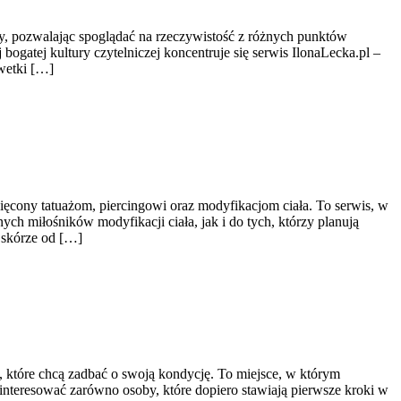
ury, pozwalając spoglądać na rzeczywistość z różnych punktów
gatej kultury czytelniczej koncentruje się serwis IlonaLecka.pl –
lwetki […]
ięcony tatuażom, piercingowi oraz modyfikacjom ciała. To serwis, w
ch miłośników modyfikacji ciała, jak i do tych, którzy planują
 skórze od […]
h, które chcą zadbać o swoją kondycję. To miejsce, w którym
interesować zarówno osoby, które dopiero stawiają pierwsze kroki w