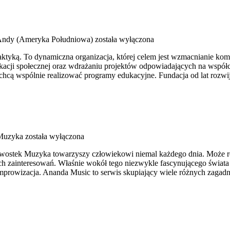
ndy (Ameryka Południowa)
została wyłączona
praktyką. To dynamiczna organizacja, której celem jest wzmacnianie ko
unikacji społecznej oraz wdrażaniu projektów odpowiadających na współ
 chcą wspólnie realizować programy edukacyjne. Fundacja od lat rozw
Muzyka
została wyłączona
ekawostek Muzyka towarzyszy człowiekowi niemal każdego dnia. Może 
h zainteresowań. Właśnie wokół tego niezwykle fascynującego świata
mprowizacja. Ananda Music to serwis skupiający wiele różnych zagad