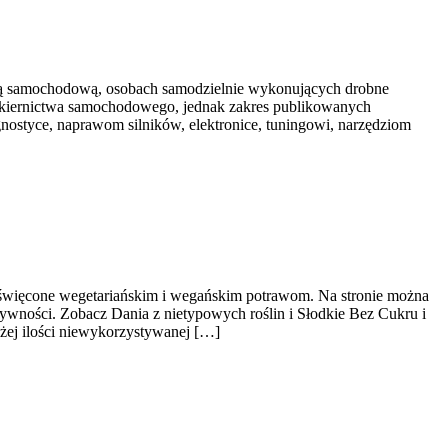
niką samochodową, osobach samodzielnie wykonujących drobne
lakiernictwa samochodowego, jednak zakres publikowanych
gnostyce, naprawom silników, elektronice, tuningowi, narzędziom
poświęcone wegetariańskim i wegańskim potrawom. Na stronie można
ywności. Zobacz Dania z nietypowych roślin i Słodkie Bez Cukru i
żej ilości niewykorzystywanej […]