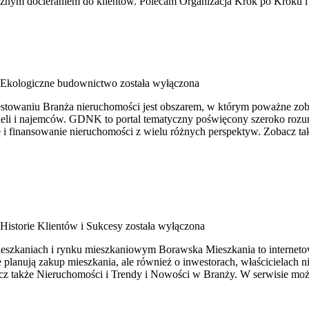
ecznym docieraniem do klientów. Polecam Organizacja Krok po Kroku 
Ekologiczne budownictwo
została wyłączona
owaniu Branża nieruchomości jest obszarem, w którym poważne zobo
cieli i najemców. GDNK to portal tematyczny poświęcony szeroko roz
 i finansowanie nieruchomości z wielu różnych perspektyw. Zobacz t
Historie Klientów i Sukcesy
została wyłączona
eszkaniach i rynku mieszkaniowym Borawska Mieszkania to internetow
 planują zakup mieszkania, ale również o inwestorach, właścicielach 
z także Nieruchomości i Trendy i Nowości w Branży. W serwisie moż