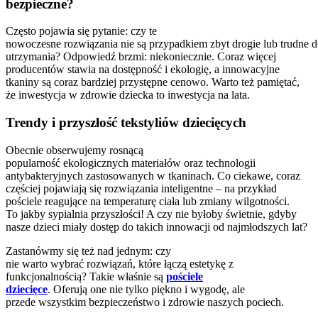
bezpieczne?
Często pojawia się pytanie: czy te
nowoczesne rozwiązania nie są przypadkiem zbyt drogie lub trudne 
utrzymania? Odpowiedź brzmi: niekoniecznie. Coraz więcej
producentów stawia na dostępność i ekologię, a innowacyjne
tkaniny są coraz bardziej przystępne cenowo. Warto też pamiętać,
że inwestycja w zdrowie dziecka to inwestycja na lata.
Trendy i przyszłość tekstyliów dziecięcych
Obecnie obserwujemy rosnącą
popularność ekologicznych materiałów oraz technologii
antybakteryjnych zastosowanych w tkaninach. Co ciekawe, coraz
częściej pojawiają się rozwiązania inteligentne – na przykład
pościele reagujące na temperaturę ciała lub zmiany wilgotności.
To jakby sypialnia przyszłości! A czy nie byłoby świetnie, gdyby
nasze dzieci miały dostęp do takich innowacji od najmłodszych lat?
Zastanówmy się też nad jednym: czy
nie warto wybrać rozwiązań, które łączą estetykę z
funkcjonalnością? Takie właśnie są
pościele
dziecięce
. Oferują one nie tylko piękno i wygodę, ale
przede wszystkim bezpieczeństwo i zdrowie naszych pociech.