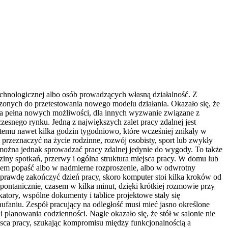
technologicznej albo osób prowadzących własną działalność. Z
uszonych do przetestowania nowego modelu działania. Okazało się, że
ja pełna nowych możliwości, dla innych wyzwanie związane z
zesnego rynku. Jedną z największych zalet pracy zdalnej jest
 temu nawet kilka godzin tygodniowo, które wcześniej znikały w
rzeznaczyć na życie rodzinne, rozwój osobisty, sport lub zwykły
można jednak sprowadzać pracy zdalnej jedynie do wygody. To także
ziny spotkań, przerwy i ogólna struktura miejsca pracy. W domu lub
iem popaść albo w nadmierne rozproszenie, albo w odwrotny
aprawdę zakończyć dzień pracy, skoro komputer stoi kilka kroków od
ontanicznie, czasem w kilka minut, dzięki krótkiej rozmowie przy
atory, wspólne dokumenty i tablice projektowe stały się
zaufaniu. Zespół pracujący na odległość musi mieć jasno określone
i planowania codzienności. Nagle okazało się, że stół w salonie nie
sca pracy, szukając kompromisu między funkcjonalnością a