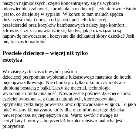
naszych najmłodszych, często koncentrujemy się na wyborze
odpowiednich zabawek, karmienia czy edukacji. Jednak równie istot
jest to, co dzieje się w sypialni. W końcu to tam maluch spędza
dużą część dnia i nocy, a od jakości pościeli dziecięcej,
prześcieradeł oraz kocyków bambusowych zależy jego komfort i
zdrowie. Czy zastanawialiście się kiedyś, jakie rozwiązania są
naprawdę nowoczesne i korzystne dla delikatnej skóry dziecka? Jeśli
nie, to czas to nadrobić.
Pościele dziecięce – więcej niż tylko
estetyka
W dzisiejszych czasach wybór pościeli
dziecięcej przypomina wybieranie luksusowego materaca do hotelu
pięciogwiazdkowego. Nie chodzi już tylko o kolor czy motyw z
ulubioną postacią z bajki. Liczy się materiał, technologia
wykonania i funkcjonalność. Nowoczesne pościele dziecięce coraz
częściej tworzone są z tkanin naturalnych, które zapewniają
optymalną cyrkulację powietrza oraz odprowadzanie wilgoci. To jak
mieć własny klimatyzator, który dba o komfort naszego dziecka
nawet podczas najcieplejszych dni. Warto zwrócić uwagę na
certyfikaty i normy – bo przecież bezpieczeństwo malucha jest
priorytetem.