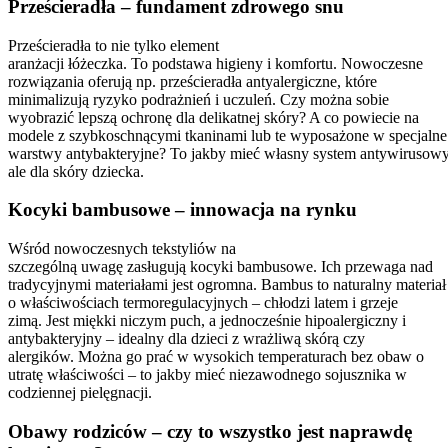
Prześcieradła – fundament zdrowego snu
Prześcieradła to nie tylko element
aranżacji łóżeczka. To podstawa higieny i komfortu. Nowoczesne
rozwiązania oferują np. prześcieradła antyalergiczne, które
minimalizują ryzyko podrażnień i uczuleń. Czy można sobie
wyobrazić lepszą ochronę dla delikatnej skóry? A co powiecie na
modele z szybkoschnącymi tkaninami lub te wyposażone w specjalne
warstwy antybakteryjne? To jakby mieć własny system antywirusowy
ale dla skóry dziecka.
Kocyki bambusowe – innowacja na rynku
Wśród nowoczesnych tekstyliów na
szczególną uwagę zasługują kocyki bambusowe. Ich przewaga nad
tradycyjnymi materiałami jest ogromna. Bambus to naturalny materiał
o właściwościach termoregulacyjnych – chłodzi latem i grzeje
zimą. Jest miękki niczym puch, a jednocześnie hipoalergiczny i
antybakteryjny – idealny dla dzieci z wrażliwą skórą czy
alergików. Można go prać w wysokich temperaturach bez obaw o
utratę właściwości – to jakby mieć niezawodnego sojusznika w
codziennej pielęgnacji.
Obawy rodziców – czy to wszystko jest naprawdę