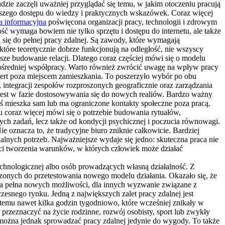
dzie zaczęli uważniej przyglądać się temu, w jakim otoczeniu pracują
lepszego dostępu do wiedzy i praktycznych wskazówek. Coraz więcej
a informacyjna
poświęcona organizacji pracy, technologii i zdrowym
ć wymaga bowiem nie tylko sprzętu i dostępu do internetu, ale także
 się do pełnej pracy zdalnej. Są zawody, które wymagają
tóre teoretycznie dobrze funkcjonują na odległość, nie wszyscy
jsze budowanie relacji. Dlatego coraz częściej mówi się o modelu
pośredniej współpracy. Warto również zwrócić uwagę na wpływ pracy
fert poza miejscem zamieszkania. To poszerzyło wybór po obu
integracji zespołów rozproszonych geograficznie oraz zarządzania
ąż jest w fazie dostosowywania się do nowych realiów. Bardzo ważny
oś mieszka sam lub ma ograniczone kontakty społeczne poza pracą.
 coraz więcej mówi się o potrzebie budowania rytuałów,
ych zadań, lecz także od kondycji psychicznej i poczucia równowagi.
e oznacza to, że tradycyjne biuro zniknie całkowicie. Bardziej
lnych potrzeb. Najważniejsze wydaje się jedno: skuteczna praca nie
ci tworzenia warunków, w których człowiek może działać
technologicznej albo osób prowadzących własną działalność. Z
uszonych do przetestowania nowego modelu działania. Okazało się, że
ja pełna nowych możliwości, dla innych wyzwanie związane z
zesnego rynku. Jedną z największych zalet pracy zdalnej jest
 temu nawet kilka godzin tygodniowo, które wcześniej znikały w
rzeznaczyć na życie rodzinne, rozwój osobisty, sport lub zwykły
można jednak sprowadzać pracy zdalnej jedynie do wygody. To także