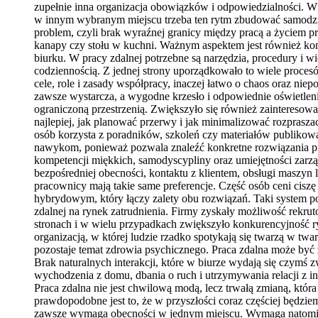
zupełnie inna organizacja obowiązków i odpowiedzialności. W b
w innym wybranym miejscu trzeba ten rytm zbudować samodziel
problem, czyli brak wyraźnej granicy między pracą a życiem p
kanapy czy stołu w kuchni. Ważnym aspektem jest również komu
biurku. W pracy zdalnej potrzebne są narzędzia, procedury i w
codziennością. Z jednej strony uporządkowało to wiele procesów
cele, role i zasady współpracy, inaczej łatwo o chaos oraz nie
zawsze wystarcza, a wygodne krzesło i odpowiednie oświetlen
ograniczoną przestrzenią. Zwiększyło się również zainteresowa
najlepiej, jak planować przerwy i jak minimalizować rozprasza
osób korzysta z poradników, szkoleń czy materiałów publikow
nawykom, ponieważ pozwala znaleźć konkretne rozwiązania prob
kompetencji miękkich, samodyscypliny oraz umiejętności zarząd
bezpośredniej obecności, kontaktu z klientem, obsługi maszyn
pracownicy mają takie same preferencje. Część osób ceni ciszę 
hybrydowym, który łączy zalety obu rozwiązań. Taki system p
zdalnej na rynek zatrudnienia. Firmy zyskały możliwość rekru
stronach i w wielu przypadkach zwiększyło konkurencyjność ry
organizacją, w której ludzie rzadko spotykają się twarzą w tw
pozostaje temat zdrowia psychicznego. Praca zdalna może być 
Brak naturalnych interakcji, które w biurze wydają się czym
wychodzenia z domu, dbania o ruch i utrzymywania relacji z i
Praca zdalna nie jest chwilową modą, lecz trwałą zmianą, która
prawdopodobne jest to, że w przyszłości coraz częściej będzi
zawsze wymaga obecności w jednym miejscu. Wymaga natomiast