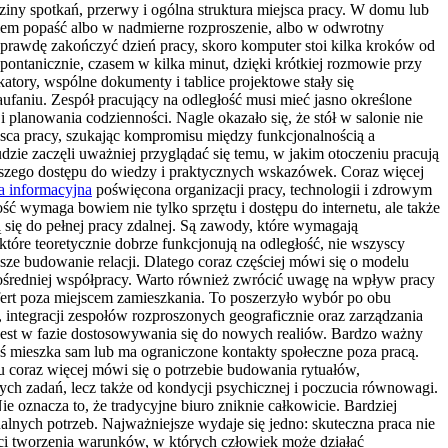
ziny spotkań, przerwy i ogólna struktura miejsca pracy. W domu lub
iem popaść albo w nadmierne rozproszenie, albo w odwrotny
aprawdę zakończyć dzień pracy, skoro komputer stoi kilka kroków od
ontanicznie, czasem w kilka minut, dzięki krótkiej rozmowie przy
atory, wspólne dokumenty i tablice projektowe stały się
zaufaniu. Zespół pracujący na odległość musi mieć jasno określone
i planowania codzienności. Nagle okazało się, że stół w salonie nie
sca pracy, szukając kompromisu między funkcjonalnością a
dzie zaczęli uważniej przyglądać się temu, w jakim otoczeniu pracują
lepszego dostępu do wiedzy i praktycznych wskazówek. Coraz więcej
a informacyjna
poświęcona organizacji pracy, technologii i zdrowym
ć wymaga bowiem nie tylko sprzętu i dostępu do internetu, ale także
 się do pełnej pracy zdalnej. Są zawody, które wymagają
tóre teoretycznie dobrze funkcjonują na odległość, nie wszyscy
jsze budowanie relacji. Dlatego coraz częściej mówi się o modelu
pośredniej współpracy. Warto również zwrócić uwagę na wpływ pracy
fert poza miejscem zamieszkania. To poszerzyło wybór po obu
integracji zespołów rozproszonych geograficznie oraz zarządzania
ąż jest w fazie dostosowywania się do nowych realiów. Bardzo ważny
oś mieszka sam lub ma ograniczone kontakty społeczne poza pracą.
 coraz więcej mówi się o potrzebie budowania rytuałów,
ych zadań, lecz także od kondycji psychicznej i poczucia równowagi.
e oznacza to, że tradycyjne biuro zniknie całkowicie. Bardziej
lnych potrzeb. Najważniejsze wydaje się jedno: skuteczna praca nie
ci tworzenia warunków, w których człowiek może działać