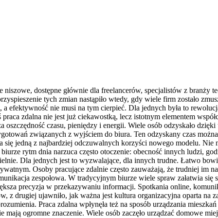
ie niszowe, dostępne głównie dla freelancerów, specjalistów z branży 
 przyspieszenie tych zmian nastąpiło wtedy, gdy wiele firm zostało zm
 efektywność nie musi na tym cierpieć. Dla jednych była to rewoluc
 praca zdalna nie jest już ciekawostką, lecz istotnym elementem współc
 oszczędność czasu, pieniędzy i energii. Wiele osób odzyskało dzięki
ygotowań związanych z wyjściem do biura. Ten odzyskany czas można p
 się jedną z najbardziej odczuwalnych korzyści nowego modelu. Nie 
iurze rytm dnia narzuca często otoczenie: obecność innych ludzi, god
nie. Dla jednych jest to wyzwalające, dla innych trudne. Łatwo bow
rywatnym. Osoby pracujące zdalnie często zauważają, że trudniej im n
nikacja zespołowa. W tradycyjnym biurze wiele spraw załatwia się sp
iększa precyzja w przekazywaniu informacji. Spotkania online, komunik
, z drugiej ujawniło, jak ważna jest kultura organizacyjna oparta na 
porozumienia. Praca zdalna wpłynęła też na sposób urządzania mieszkań 
ie mają ogromne znaczenie. Wiele osób zaczęło urządzać domowe miej