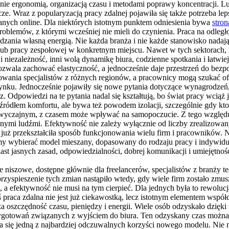
nie ergonomią, organizacją czasu i metodami poprawy koncentracji. Lu
cze. Wraz z popularyzacją pracy zdalnej pojawiła się także potrzeba 
anych online. Dla niektórych istotnym punktem odniesienia bywa
stron
lemów, z którymi wcześniej nie mieli do czynienia. Praca na odległoś
zania własną energią. Nie każda branża i nie każde stanowisko nadają
 lub pracy zespołowej w konkretnym miejscu. Nawet w tych sektorach, k
i niezależność, inni wolą dynamikę biura, codzienne spotkania i łatwie
ozwala zachować elastyczność, a jednocześnie daje przestrzeń do bez
towania specjalistów z różnych regionów, a pracownicy mogą szukać o
nku. Jednocześnie pojawiły się nowe pytania dotyczące wynagrodzeń, 
arz. Odpowiedzi na te pytania nadal się kształtują, bo świat pracy wci
źródłem komfortu, ale bywa też powodem izolacji, szczególnie gdy kt
ś zwyczajnym, z czasem może wpływać na samopoczucie. Z tego względu
nnymi ludźmi. Efektywność nie zależy wyłącznie od liczby zrealizowan
 już przekształciła sposób funkcjonowania wielu firm i pracowników. Ni
emy wybierać model mieszany, dopasowany do rodzaju pracy i indywidua
 jasnych zasad, odpowiedzialności, dobrej komunikacji i umiejętnoś
ie niszowe, dostępne głównie dla freelancerów, specjalistów z branży 
 przyspieszenie tych zmian nastąpiło wtedy, gdy wiele firm zostało zm
 efektywność nie musi na tym cierpieć. Dla jednych była to rewoluc
 praca zdalna nie jest już ciekawostką, lecz istotnym elementem współc
 oszczędność czasu, pieniędzy i energii. Wiele osób odzyskało dzięki
ygotowań związanych z wyjściem do biura. Ten odzyskany czas można p
 się jedną z najbardziej odczuwalnych korzyści nowego modelu. Nie 