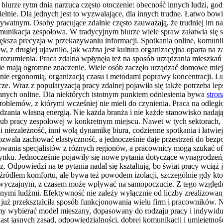
iurze rytm dnia narzuca często otoczenie: obecność innych ludzi, god
nie. Dla jednych jest to wyzwalające, dla innych trudne. Łatwo bow
rywatnym. Osoby pracujące zdalnie często zauważają, że trudniej im n
nikacja zespołowa. W tradycyjnym biurze wiele spraw załatwia się sp
iększa precyzja w przekazywaniu informacji. Spotkania online, komunik
, z drugiej ujawniło, jak ważna jest kultura organizacyjna oparta na 
porozumienia. Praca zdalna wpłynęła też na sposób urządzania mieszkań 
ie mają ogromne znaczenie. Wiele osób zaczęło urządzać domowe miej
nie ergonomią, organizacją czasu i metodami poprawy koncentracji. Lu
cze. Wraz z popularyzacją pracy zdalnej pojawiła się także potrzeba 
anych online. Dla niektórych istotnym punktem odniesienia bywa
stron
lemów, z którymi wcześniej nie mieli do czynienia. Praca na odległoś
zania własną energią. Nie każda branża i nie każde stanowisko nadają
 lub pracy zespołowej w konkretnym miejscu. Nawet w tych sektorach, k
i niezależność, inni wolą dynamikę biura, codzienne spotkania i łatwie
ozwala zachować elastyczność, a jednocześnie daje przestrzeń do bez
towania specjalistów z różnych regionów, a pracownicy mogą szukać o
nku. Jednocześnie pojawiły się nowe pytania dotyczące wynagrodzeń, 
arz. Odpowiedzi na te pytania nadal się kształtują, bo świat pracy wci
źródłem komfortu, ale bywa też powodem izolacji, szczególnie gdy kt
ś zwyczajnym, z czasem może wpływać na samopoczucie. Z tego względu
nnymi ludźmi. Efektywność nie zależy wyłącznie od liczby zrealizowan
 już przekształciła sposób funkcjonowania wielu firm i pracowników. Ni
emy wybierać model mieszany, dopasowany do rodzaju pracy i indywidua
 jasnych zasad, odpowiedzialności, dobrej komunikacji i umiejętnoś