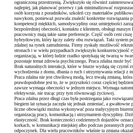
ograniczoną przestrzenią. Zwiększyło się również zainteresowa
najlepiej, jak planować przerwy i jak minimalizować rozprasza
osób korzysta z poradników, szkoleń czy materiałów publikow
nawykom, ponieważ pozwala znaleźć konkretne rozwiązania prob
kompetencji miękkich, samodyscypliny oraz umiejętności zarząd
bezpośredniej obecności, kontaktu z klientem, obsługi maszyn
pracownicy mają takie same preferencje. Część osób ceni ciszę 
hybrydowym, który łączy zalety obu rozwiązań. Taki system p
zdalnej na rynek zatrudnienia. Firmy zyskały możliwość rekru
stronach i w wielu przypadkach zwiększyło konkurencyjność ry
organizacją, w której ludzie rzadko spotykają się twarzą w tw
pozostaje temat zdrowia psychicznego. Praca zdalna może być 
Brak naturalnych interakcji, które w biurze wydają się czym
wychodzenia z domu, dbania o ruch i utrzymywania relacji z i
Praca zdalna nie jest chwilową modą, lecz trwałą zmianą, która
prawdopodobne jest to, że w przyszłości coraz częściej będzi
zawsze wymaga obecności w jednym miejscu. Wymaga natomiast
efektywnie, nie tracąc przy tym równowagi życiowej.
Praca zdalna przez długi czas była postrzegana jako rozwiązan
biegiem lat sytuacja zaczęła się jednak zmieniać, a gwałtowne
liczne obowiązki można wykonywać poza tradycyjnym biurem, a
organizacją pracy, komunikacją i utrzymaniem dyscypliny. Dziś
elastyczność. Brak konieczności codziennych dojazdów oznacza
korkach, w komunikacji miejskiej albo podczas porannych prz
odpoczynek. Dla wielu pracowników właśnie ta zmiana okazała