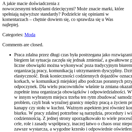
A jakie macie doświadczenia z
nowoczesnymi tekstylami dziecięcymi? Może znacie marki, które
spełniają najwyższe standardy? Podzielcie się opiniami w
komentarzach – chętnie dowiem się, co sprawdza się u Was
najlepiej.
Categories:
Moda
Comments are closed.
Praca zdalna przez długi czas była postrzegana jako rozwiązan
biegiem lat sytuacja zaczęła się jednak zmieniać, a gwałtowne
liczne obowiązki można wykonywać poza tradycyjnym biurem, a
organizacją pracy, komunikacją i utrzymaniem dyscypliny. Dziś
elastyczność. Brak konieczności codziennych dojazdów oznacza
korkach, w komunikacji miejskiej albo podczas porannych prz
odpoczynek. Dla wielu pracowników właśnie ta zmiana okazała
zupełnie inna organizacja obowiązków i odpowiedzialności. W b
w innym wybranym miejscu trzeba ten rytm zbudować samodziel
problem, czyli brak wyraźnej granicy między pracą a życiem p
kanapy czy stołu w kuchni. Ważnym aspektem jest również komu
biurku. W pracy zdalnej potrzebne są narzędzia, procedury i w
codziennością. Z jednej strony uporządkowało to wiele procesów
cele, role i zasady współpracy, inaczej łatwo o chaos oraz nie
zawsze wystarcza, a wygodne krzesło i odpowiednie oświetlen